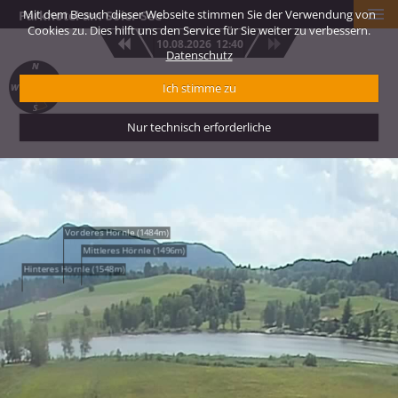
Mit dem Besuch dieser Webseite stimmen Sie der Verwendung von
Parkhotel am Soier See
Cookies zu. Dies hilft uns den Service für Sie weiter zu verbessern.
10.08.2026
12:40
Datenschutz
Ich stimme zu
Nur technisch erforderliche
Vorderes Hörnle (1484m)
Mittleres Hörnle (1496m)
Hinteres Hörnle (1548m)